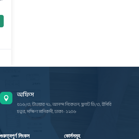
অফিস

৫১৬/৩, টাওয়ার ৭১, আনন্দ নিকেতন, ফ্ল্যাট ডি/৩, ইসিবি
চত্বর, দক্ষিণ মানিকদী, ঢাকা- ১২০৬
গুরুত্বপূর্ণ লিংকস
কোর্সসমূহ