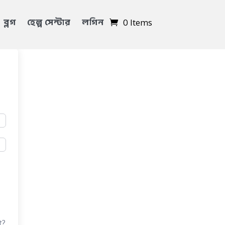
ব্লগ
হেল্প সেন্টার
লগিন
0 Items
t?