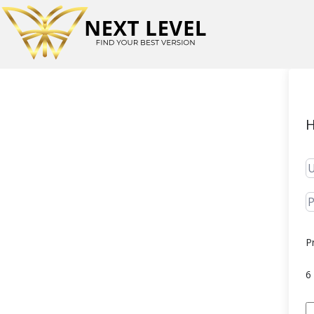
H
P
6