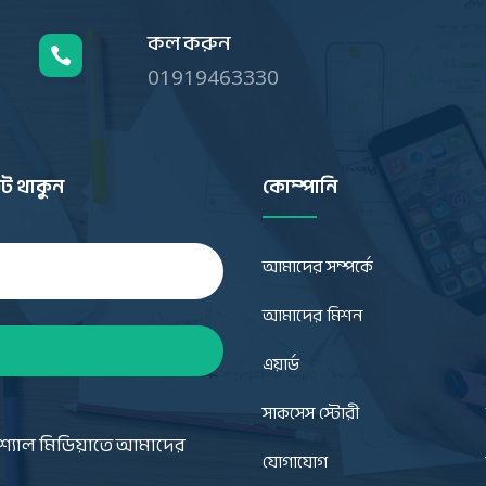
কল করুন

01919463330
ট থাকুন
কোম্পানি
আমাদের সম্পর্কে
আমাদের মিশন
এয়ার্ড
সাকসেস স্টোরী
শ্যাল মিডিয়াতে আমাদের
যোগাযোগ