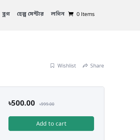
ব্লগ
হেল্প সেন্টার
লগিন
0 Items
Wishlist
Share
৳
500.00
৳
999.00
Add to cart