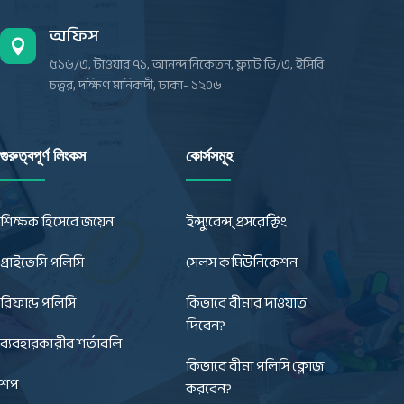
অফিস

৫১৬/৩, টাওয়ার ৭১, আনন্দ নিকেতন, ফ্ল্যাট ডি/৩, ইসিবি
চত্বর, দক্ষিণ মানিকদী, ঢাকা- ১২০৬
গুরুত্বপূর্ণ লিংকস
কোর্সসমূহ
শিক্ষক হিসেবে জয়েন
ইন্স্যুরেন্স্ প্রসরেক্টিং
প্রাইভেসি পলিসি
সেলস কমিউনিকেশন
রিফান্ড পলিসি
কিভাবে বীমার দাওয়াত
দিবেন?
ব্যবহারকারীর শর্তাবলি
কিভাবে বীমা পলিসি ক্লোজ
শপ
করবেন?