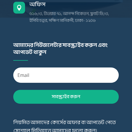
অফিস

৫১৬/৩, টাওয়ার ৭১, আনন্দ নিকেতন, ফ্ল্যাট ডি/৩,
ইসিবি চত্বর, দক্ষিণ মানিকদী, ঢাকা- ১২০৬
আমাদের নিউজলেটার সাবস্ক্রাইব করুন এবং
আপডেট থাকুন
সাবস্ক্রাইব করুন
নিয়মিত আমাদের কোর্সের অফার বা আপডেট পেতে
সোশ্যাল মিডিয়াতে আমাদের ফলো করুন।