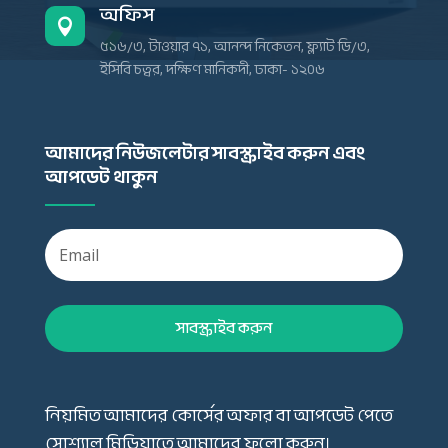
অফিস

৫১৬/৩, টাওয়ার ৭১, আনন্দ নিকেতন, ফ্ল্যাট ডি/৩,
ইসিবি চত্বর, দক্ষিণ মানিকদী, ঢাকা- ১২০৬
আমাদের নিউজলেটার সাবস্ক্রাইব করুন এবং
আপডেট থাকুন
সাবস্ক্রাইব করুন
নিয়মিত আমাদের কোর্সের অফার বা আপডেট পেতে
সোশ্যাল মিডিয়াতে আমাদের ফলো করুন।