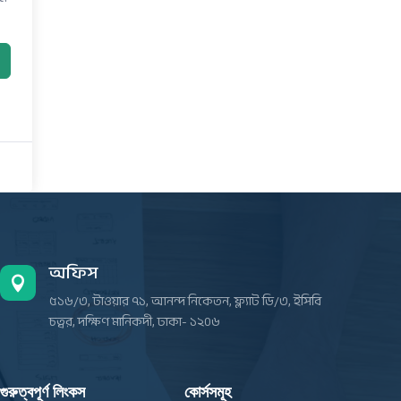
অফিস

৫১৬/৩, টাওয়ার ৭১, আনন্দ নিকেতন, ফ্ল্যাট ডি/৩, ইসিবি
চত্বর, দক্ষিণ মানিকদী, ঢাকা- ১২০৬
গুরুত্বপূর্ণ লিংকস
কোর্সসমূহ