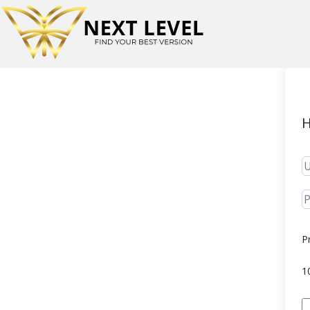
H
P
1