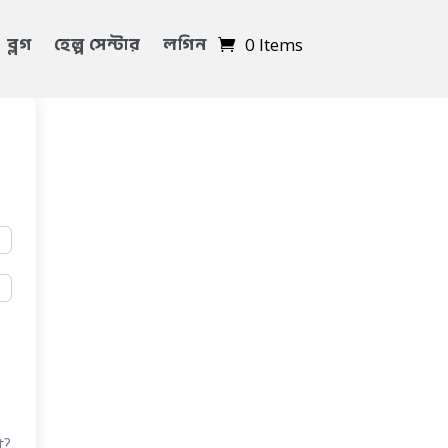
ব্লগ
হেল্প সেন্টার
লগিন
0 Items
t?