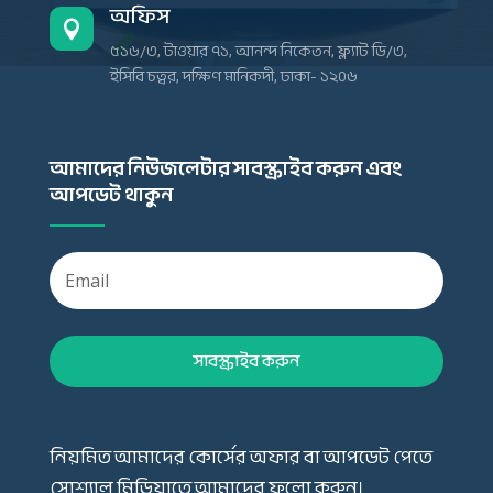
অফিস

৫১৬/৩, টাওয়ার ৭১, আনন্দ নিকেতন, ফ্ল্যাট ডি/৩,
ইসিবি চত্বর, দক্ষিণ মানিকদী, ঢাকা- ১২০৬
আমাদের নিউজলেটার সাবস্ক্রাইব করুন এবং
আপডেট থাকুন
সাবস্ক্রাইব করুন
নিয়মিত আমাদের কোর্সের অফার বা আপডেট পেতে
সোশ্যাল মিডিয়াতে আমাদের ফলো করুন।