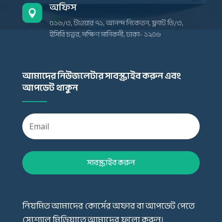
অফিস

৫১৬/৩, টাওয়ার ৭১, আনন্দ নিকেতন, ফ্ল্যাট ডি/৩,
ইসিবি চত্বর, দক্ষিণ মানিকদী, ঢাকা- ১২০৬
আমাদের নিউজলেটার সাবস্ক্রাইব করুন এবং
আপডেট থাকুন
সাবস্ক্রাইব করুন
নিয়মিত আমাদের কোর্সের অফার বা আপডেট পেতে
সোশ্যাল মিডিয়াতে আমাদের ফলো করুন।