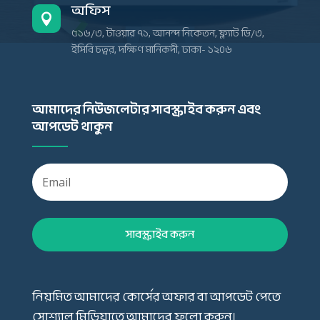
অফিস

৫১৬/৩, টাওয়ার ৭১, আনন্দ নিকেতন, ফ্ল্যাট ডি/৩,
ইসিবি চত্বর, দক্ষিণ মানিকদী, ঢাকা- ১২০৬
আমাদের নিউজলেটার সাবস্ক্রাইব করুন এবং
আপডেট থাকুন
সাবস্ক্রাইব করুন
নিয়মিত আমাদের কোর্সের অফার বা আপডেট পেতে
সোশ্যাল মিডিয়াতে আমাদের ফলো করুন।