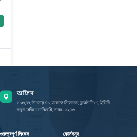
অফিস

৫১৬/৩, টাওয়ার ৭১, আনন্দ নিকেতন, ফ্ল্যাট ডি/৩, ইসিবি
চত্বর, দক্ষিণ মানিকদী, ঢাকা- ১২০৬
গুরুত্বপূর্ণ লিংকস
কোর্সসমূহ