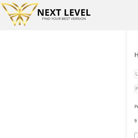
H
P
9