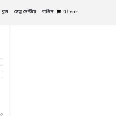
ব্লগ
হেল্প সেন্টার
লগিন
0 Items
t?