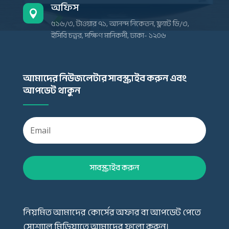
অফিস

৫১৬/৩, টাওয়ার ৭১, আনন্দ নিকেতন, ফ্ল্যাট ডি/৩,
ইসিবি চত্বর, দক্ষিণ মানিকদী, ঢাকা- ১২০৬
আমাদের নিউজলেটার সাবস্ক্রাইব করুন এবং
আপডেট থাকুন
সাবস্ক্রাইব করুন
নিয়মিত আমাদের কোর্সের অফার বা আপডেট পেতে
সোশ্যাল মিডিয়াতে আমাদের ফলো করুন।