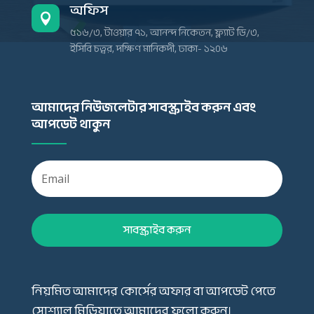
অফিস

৫১৬/৩, টাওয়ার ৭১, আনন্দ নিকেতন, ফ্ল্যাট ডি/৩,
ইসিবি চত্বর, দক্ষিণ মানিকদী, ঢাকা- ১২০৬
আমাদের নিউজলেটার সাবস্ক্রাইব করুন এবং
আপডেট থাকুন
সাবস্ক্রাইব করুন
নিয়মিত আমাদের কোর্সের অফার বা আপডেট পেতে
সোশ্যাল মিডিয়াতে আমাদের ফলো করুন।