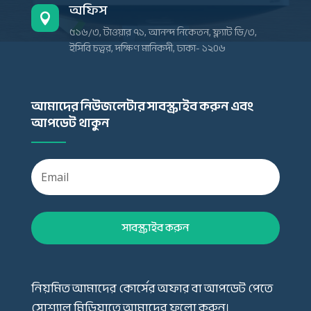
অফিস

৫১৬/৩, টাওয়ার ৭১, আনন্দ নিকেতন, ফ্ল্যাট ডি/৩,
ইসিবি চত্বর, দক্ষিণ মানিকদী, ঢাকা- ১২০৬
আমাদের নিউজলেটার সাবস্ক্রাইব করুন এবং
আপডেট থাকুন
সাবস্ক্রাইব করুন
নিয়মিত আমাদের কোর্সের অফার বা আপডেট পেতে
সোশ্যাল মিডিয়াতে আমাদের ফলো করুন।