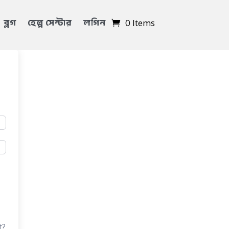
ব্লগ
হেল্প সেন্টার
লগিন
0 Items
t?