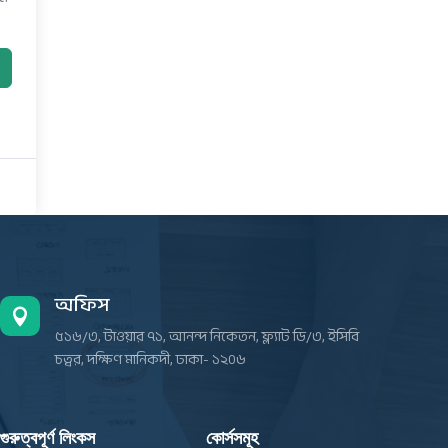
অফিস

৫১৬/৩, টাওয়ার ৭১, আনন্দ নিকেতন, ফ্ল্যাট ডি/৩, ইসিবি
চত্বর, দক্ষিণ মানিকদী, ঢাকা- ১২০৬
গুরুত্বপূর্ণ লিংকস
কোর্সসমূহ