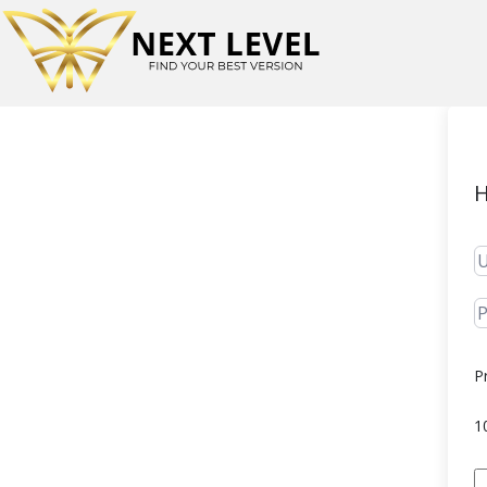
H
P
1