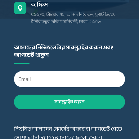
অফিস

৫১৬/৩, টাওয়ার ৭১, আনন্দ নিকেতন, ফ্ল্যাট ডি/৩,
ইসিবি চত্বর, দক্ষিণ মানিকদী, ঢাকা- ১২০৬
আমাদের নিউজলেটার সাবস্ক্রাইব করুন এবং
আপডেট থাকুন
সাবস্ক্রাইব করুন
নিয়মিত আমাদের কোর্সের অফার বা আপডেট পেতে
সোশ্যাল মিডিয়াতে আমাদের ফলো করুন।