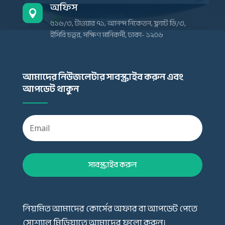
অফিস

৫১৬/৩, টাওয়ার ৭১, আনন্দ নিকেতন, ফ্ল্যাট ডি/৩,
ইসিবি চত্বর, দক্ষিণ মানিকদী, ঢাকা- ১২০৬
আমাদের নিউজলেটার সাবস্ক্রাইব করুন এবং
আপডেট থাকুন
সাবস্ক্রাইব করুন
নিয়মিত আমাদের কোর্সের অফার বা আপডেট পেতে
সোশ্যাল মিডিয়াতে আমাদের ফলো করুন।