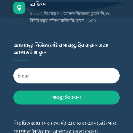
অফিস

৫১৬/৩, টাওয়ার ৭১, আনন্দ নিকেতন, ফ্ল্যাট ডি/৩,
ইসিবি চত্বর, দক্ষিণ মানিকদী, ঢাকা- ১২০৬
আমাদের নিউজলেটার সাবস্ক্রাইব করুন এবং
আপডেট থাকুন
সাবস্ক্রাইব করুন
নিয়মিত আমাদের কোর্সের অফার বা আপডেট পেতে
সোশ্যাল মিডিয়াতে আমাদের ফলো করুন।