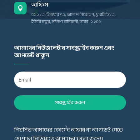
অফিস

৫১৬/৩, টাওয়ার ৭১, আনন্দ নিকেতন, ফ্ল্যাট ডি/৩,
ইসিবি চত্বর, দক্ষিণ মানিকদী, ঢাকা- ১২০৬
আমাদের নিউজলেটার সাবস্ক্রাইব করুন এবং
আপডেট থাকুন
সাবস্ক্রাইব করুন
নিয়মিত আমাদের কোর্সের অফার বা আপডেট পেতে
সোশ্যাল মিডিয়াতে আমাদের ফলো করুন।