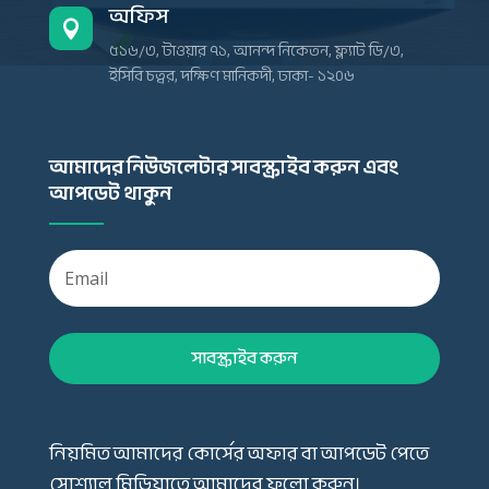
অফিস

৫১৬/৩, টাওয়ার ৭১, আনন্দ নিকেতন, ফ্ল্যাট ডি/৩,
ইসিবি চত্বর, দক্ষিণ মানিকদী, ঢাকা- ১২০৬
আমাদের নিউজলেটার সাবস্ক্রাইব করুন এবং
আপডেট থাকুন
সাবস্ক্রাইব করুন
নিয়মিত আমাদের কোর্সের অফার বা আপডেট পেতে
সোশ্যাল মিডিয়াতে আমাদের ফলো করুন।