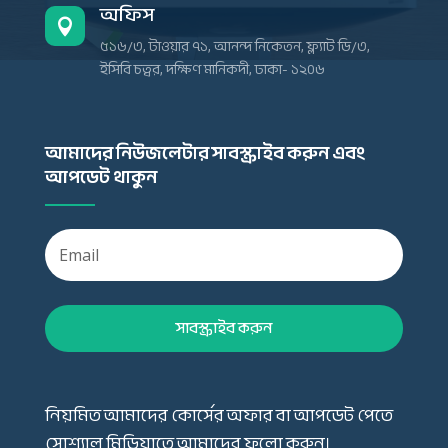
অফিস

৫১৬/৩, টাওয়ার ৭১, আনন্দ নিকেতন, ফ্ল্যাট ডি/৩,
ইসিবি চত্বর, দক্ষিণ মানিকদী, ঢাকা- ১২০৬
আমাদের নিউজলেটার সাবস্ক্রাইব করুন এবং
আপডেট থাকুন
সাবস্ক্রাইব করুন
নিয়মিত আমাদের কোর্সের অফার বা আপডেট পেতে
সোশ্যাল মিডিয়াতে আমাদের ফলো করুন।