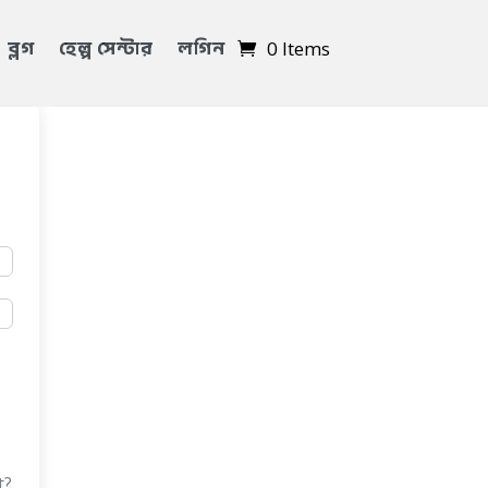
ব্লগ
হেল্প সেন্টার
লগিন
0 Items
t?