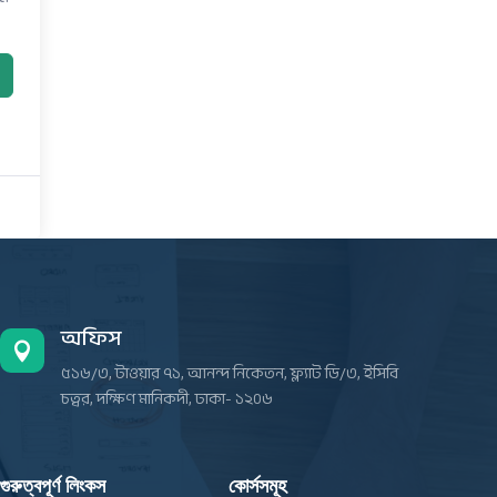
অফিস

৫১৬/৩, টাওয়ার ৭১, আনন্দ নিকেতন, ফ্ল্যাট ডি/৩, ইসিবি
চত্বর, দক্ষিণ মানিকদী, ঢাকা- ১২০৬
গুরুত্বপূর্ণ লিংকস
কোর্সসমূহ