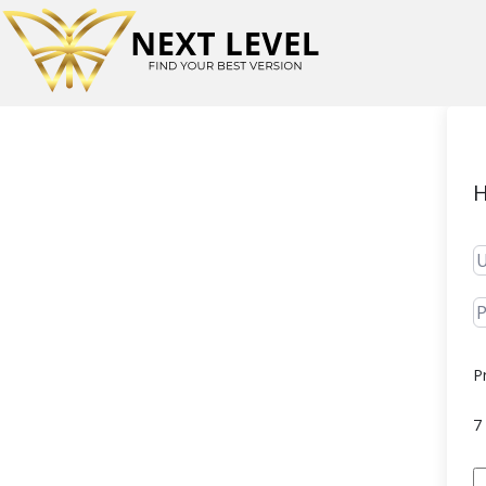
H
P
7