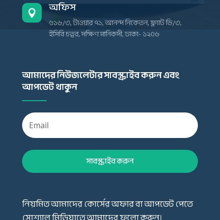
অফিস

৫১৬/৩, টাওয়ার ৭১, আনন্দ নিকেতন, ফ্ল্যাট ডি/৩,
ইসিবি চত্বর, দক্ষিণ মানিকদী, ঢাকা- ১২০৬
আমাদের নিউজলেটার সাবস্ক্রাইব করুন এবং
আপডেট থাকুন
সাবস্ক্রাইব করুন
নিয়মিত আমাদের কোর্সের অফার বা আপডেট পেতে
সোশ্যাল মিডিয়াতে আমাদের ফলো করুন।