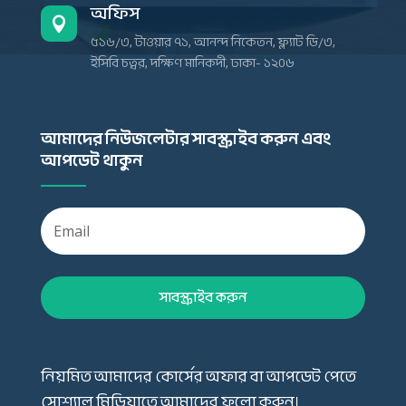
অফিস

৫১৬/৩, টাওয়ার ৭১, আনন্দ নিকেতন, ফ্ল্যাট ডি/৩,
ইসিবি চত্বর, দক্ষিণ মানিকদী, ঢাকা- ১২০৬
আমাদের নিউজলেটার সাবস্ক্রাইব করুন এবং
আপডেট থাকুন
সাবস্ক্রাইব করুন
নিয়মিত আমাদের কোর্সের অফার বা আপডেট পেতে
সোশ্যাল মিডিয়াতে আমাদের ফলো করুন।