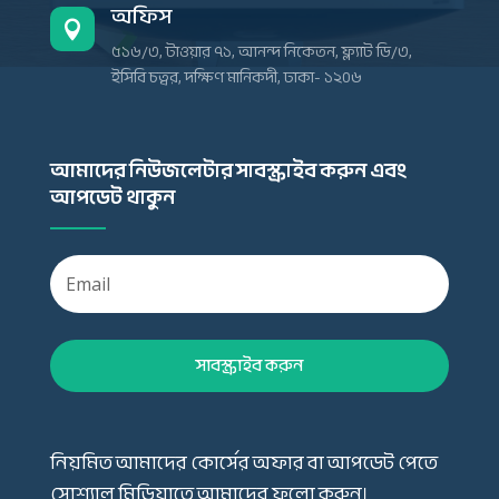
অফিস

৫১৬/৩, টাওয়ার ৭১, আনন্দ নিকেতন, ফ্ল্যাট ডি/৩,
ইসিবি চত্বর, দক্ষিণ মানিকদী, ঢাকা- ১২০৬
আমাদের নিউজলেটার সাবস্ক্রাইব করুন এবং
আপডেট থাকুন
সাবস্ক্রাইব করুন
নিয়মিত আমাদের কোর্সের অফার বা আপডেট পেতে
সোশ্যাল মিডিয়াতে আমাদের ফলো করুন।