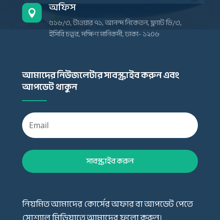
অফিস

৫১৬/৩, টাওয়ার ৭১, আনন্দ নিকেতন, ফ্ল্যাট ডি/৩,
ইসিবি চত্বর, দক্ষিণ মানিকদী, ঢাকা- ১২০৬
আমাদের নিউজলেটার সাবস্ক্রাইব করুন এবং
আপডেট থাকুন
সাবস্ক্রাইব করুন
নিয়মিত আমাদের কোর্সের অফার বা আপডেট পেতে
সোশ্যাল মিডিয়াতে আমাদের ফলো করুন।