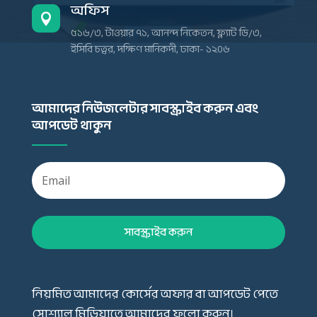
অফিস

৫১৬/৩, টাওয়ার ৭১, আনন্দ নিকেতন, ফ্ল্যাট ডি/৩,
ইসিবি চত্বর, দক্ষিণ মানিকদী, ঢাকা- ১২০৬
আমাদের নিউজলেটার সাবস্ক্রাইব করুন এবং
আপডেট থাকুন
সাবস্ক্রাইব করুন
নিয়মিত আমাদের কোর্সের অফার বা আপডেট পেতে
সোশ্যাল মিডিয়াতে আমাদের ফলো করুন।