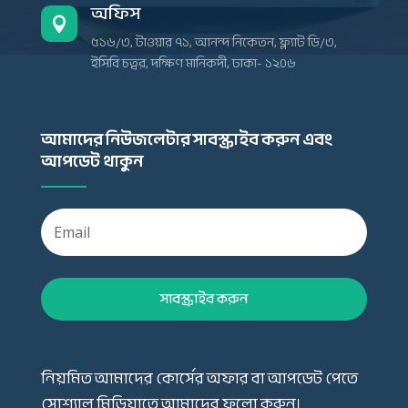
অফিস

৫১৬/৩, টাওয়ার ৭১, আনন্দ নিকেতন, ফ্ল্যাট ডি/৩,
ইসিবি চত্বর, দক্ষিণ মানিকদী, ঢাকা- ১২০৬
আমাদের নিউজলেটার সাবস্ক্রাইব করুন এবং
আপডেট থাকুন
সাবস্ক্রাইব করুন
নিয়মিত আমাদের কোর্সের অফার বা আপডেট পেতে
সোশ্যাল মিডিয়াতে আমাদের ফলো করুন।