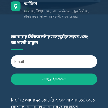
অফিস

৫১৬/৩, টাওয়ার ৭১, আনন্দ নিকেতন, ফ্ল্যাট ডি/৩,
ইসিবি চত্বর, দক্ষিণ মানিকদী, ঢাকা- ১২০৬
আমাদের নিউজলেটার সাবস্ক্রাইব করুন এবং
আপডেট থাকুন
সাবস্ক্রাইব করুন
নিয়মিত আমাদের কোর্সের অফার বা আপডেট পেতে
সোশ্যাল মিডিয়াতে আমাদের ফলো করুন।