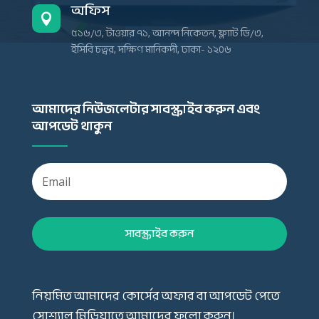
অফিস

৫১৬/৩, টাওয়ার ৭১, আনন্দ নিকেতন, ফ্ল্যাট ডি/৩,
ইসিবি চত্বর, দক্ষিণ মানিকদী, ঢাকা- ১২০৬
আমাদের নিউজলেটার সাবস্ক্রাইব করুন এবং
আপডেট থাকুন
সাবস্ক্রাইব করুন
নিয়মিত আমাদের কোর্সের অফার বা আপডেট পেতে
সোশ্যাল মিডিয়াতে আমাদের ফলো করুন।