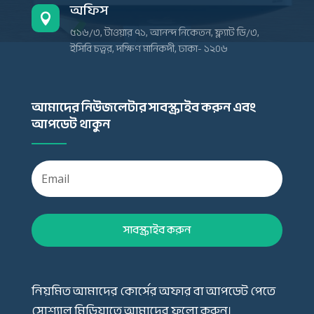
অফিস

৫১৬/৩, টাওয়ার ৭১, আনন্দ নিকেতন, ফ্ল্যাট ডি/৩,
ইসিবি চত্বর, দক্ষিণ মানিকদী, ঢাকা- ১২০৬
আমাদের নিউজলেটার সাবস্ক্রাইব করুন এবং
আপডেট থাকুন
সাবস্ক্রাইব করুন
নিয়মিত আমাদের কোর্সের অফার বা আপডেট পেতে
সোশ্যাল মিডিয়াতে আমাদের ফলো করুন।