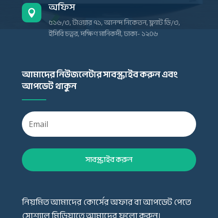
অফিস

৫১৬/৩, টাওয়ার ৭১, আনন্দ নিকেতন, ফ্ল্যাট ডি/৩,
ইসিবি চত্বর, দক্ষিণ মানিকদী, ঢাকা- ১২০৬
আমাদের নিউজলেটার সাবস্ক্রাইব করুন এবং
আপডেট থাকুন
সাবস্ক্রাইব করুন
নিয়মিত আমাদের কোর্সের অফার বা আপডেট পেতে
সোশ্যাল মিডিয়াতে আমাদের ফলো করুন।