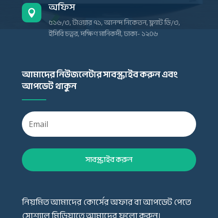
অফিস

৫১৬/৩, টাওয়ার ৭১, আনন্দ নিকেতন, ফ্ল্যাট ডি/৩,
ইসিবি চত্বর, দক্ষিণ মানিকদী, ঢাকা- ১২০৬
আমাদের নিউজলেটার সাবস্ক্রাইব করুন এবং
আপডেট থাকুন
সাবস্ক্রাইব করুন
নিয়মিত আমাদের কোর্সের অফার বা আপডেট পেতে
সোশ্যাল মিডিয়াতে আমাদের ফলো করুন।