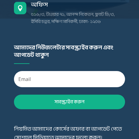
অফিস

৫১৬/৩, টাওয়ার ৭১, আনন্দ নিকেতন, ফ্ল্যাট ডি/৩,
ইসিবি চত্বর, দক্ষিণ মানিকদী, ঢাকা- ১২০৬
আমাদের নিউজলেটার সাবস্ক্রাইব করুন এবং
আপডেট থাকুন
সাবস্ক্রাইব করুন
নিয়মিত আমাদের কোর্সের অফার বা আপডেট পেতে
সোশ্যাল মিডিয়াতে আমাদের ফলো করুন।