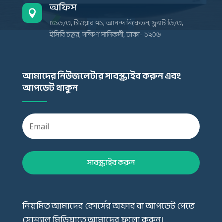
অফিস

৫১৬/৩, টাওয়ার ৭১, আনন্দ নিকেতন, ফ্ল্যাট ডি/৩,
ইসিবি চত্বর, দক্ষিণ মানিকদী, ঢাকা- ১২০৬
আমাদের নিউজলেটার সাবস্ক্রাইব করুন এবং
আপডেট থাকুন
সাবস্ক্রাইব করুন
নিয়মিত আমাদের কোর্সের অফার বা আপডেট পেতে
সোশ্যাল মিডিয়াতে আমাদের ফলো করুন।