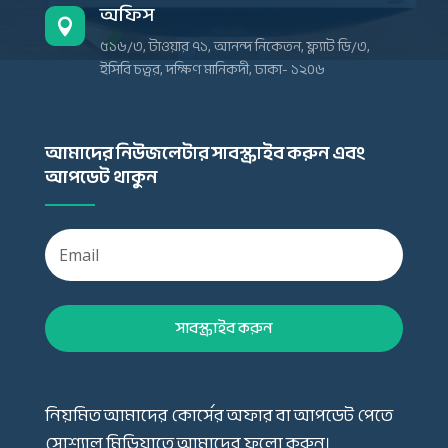
অফিস

৫১৬/৩, টাওয়ার ৭১, আনন্দ নিকেতন, ফ্ল্যাট ডি/৩,
ইসিবি চত্বর, দক্ষিণ মানিকদী, ঢাকা- ১২০৬
আমাদের নিউজলেটার সাবস্ক্রাইব করুন এবং
আপডেট থাকুন
সাবস্ক্রাইব করুন
নিয়মিত আমাদের কোর্সের অফার বা আপডেট পেতে
সোশ্যাল মিডিয়াতে আমাদের ফলো করুন।