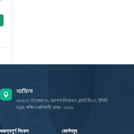
অফিস

৫১৬/৩, টাওয়ার ৭১, আনন্দ নিকেতন, ফ্ল্যাট ডি/৩, ইসিবি
চত্বর, দক্ষিণ মানিকদী, ঢাকা- ১২০৬
গুরুত্বপূর্ণ লিংকস
কোর্সসমূহ