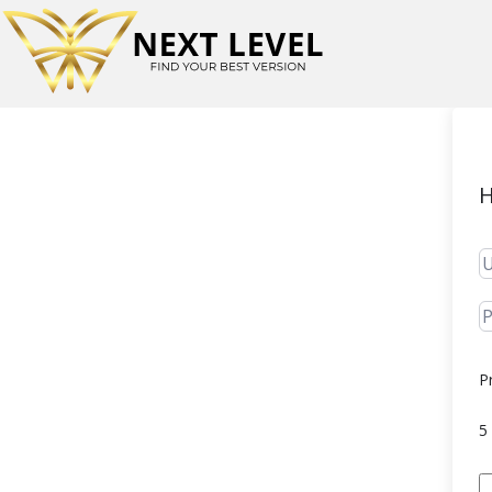
H
P
5