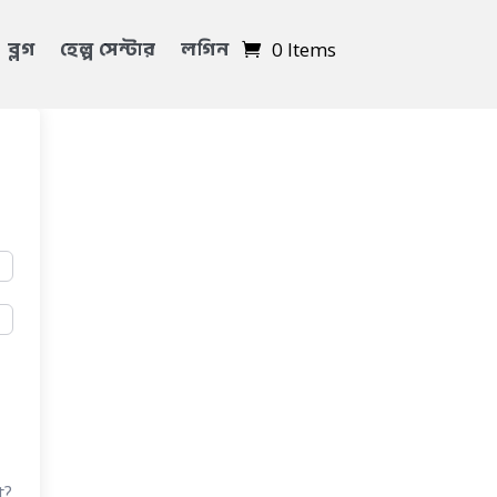
ব্লগ
হেল্প সেন্টার
লগিন
0 Items
t?