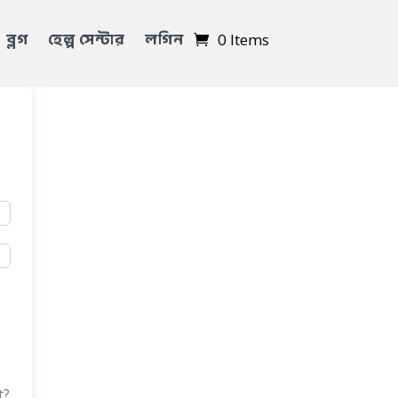
ব্লগ
হেল্প সেন্টার
লগিন
0 Items
t?