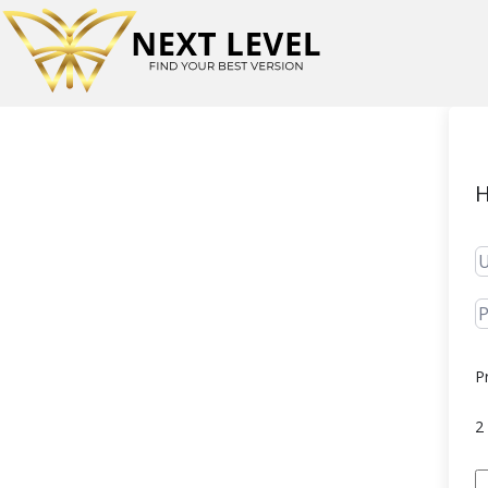
H
P
2