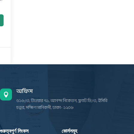
অফিস

৫১৬/৩, টাওয়ার ৭১, আনন্দ নিকেতন, ফ্ল্যাট ডি/৩, ইসিবি
চত্বর, দক্ষিণ মানিকদী, ঢাকা- ১২০৬
গুরুত্বপূর্ণ লিংকস
কোর্সসমূহ