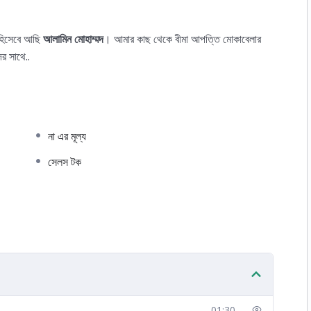
চ হিসেবে আছি
আলামিন মোহাম্মদ
। আমার কাছ থেকে বীমা আপত্তি মোকাবেলার
র সাথে..
না এর মূল্য
সেলস টক
01:30