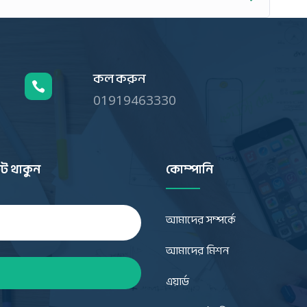
কল করুন

01919463330
ট থাকুন
কোম্পানি
আমাদের সম্পর্কে
আমাদের মিশন
এয়ার্ড