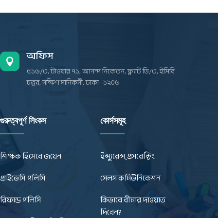
অফিস

৫১৬/৩, টাওয়ার ৭১, আনন্দ নিকেতন, ফ্ল্যাট ডি/৩, ইসিবি
চত্বর, দক্ষিণ মানিকদী, ঢাকা- ১২০৬
গুরুত্বপূর্ণ লিংকস
কোর্সসমূহ
শিক্ষক হিসেবে জয়েন
ইন্স্যুরেন্স্ প্রসরেক্টিং
প্রাইভেসি পলিসি
সেলস কমিউনিকেশন
রিফান্ড পলিসি
কিভাবে বীমার দাওয়াত
দিবেন?