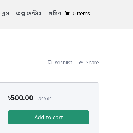
ব্লগ
হেল্প সেন্টার
লগিন
0 Items
Wishlist
Share
৳
500.00
৳
999.00
Add to cart