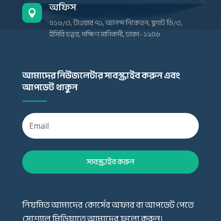
অফিস

৫১৬/৩, টাওয়ার ৭১, আনন্দ নিকেতন, ফ্ল্যাট ডি/৩,
ইসিবি চত্বর, দক্ষিণ মানিকদী, ঢাকা- ১২০৬
আমাদের নিউজলেটার সাবস্ক্রাইব করুন এবং
আপডেট থাকুন
সাবস্ক্রাইব করুন
নিয়মিত আমাদের কোর্সের অফার বা আপডেট পেতে
সোশ্যাল মিডিয়াতে আমাদের ফলো করুন।