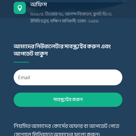
অফিস

৫১৬/৩, টাওয়ার ৭১, আনন্দ নিকেতন, ফ্ল্যাট ডি/৩,
ইসিবি চত্বর, দক্ষিণ মানিকদী, ঢাকা- ১২০৬
আমাদের নিউজলেটার সাবস্ক্রাইব করুন এবং
আপডেট থাকুন
সাবস্ক্রাইব করুন
নিয়মিত আমাদের কোর্সের অফার বা আপডেট পেতে
সোশ্যাল মিডিয়াতে আমাদের ফলো করুন।