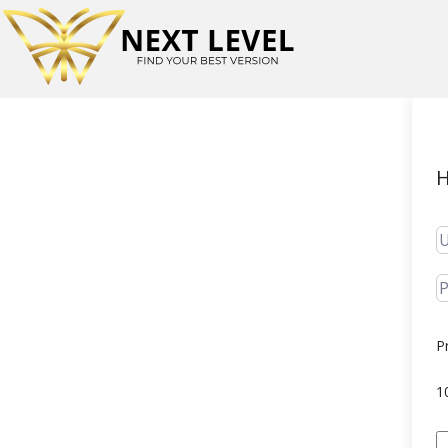
H
P
1