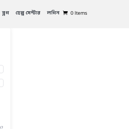
ব্লগ
হেল্প সেন্টার
লগিন
0 Items
t?