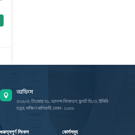
অফিস

৫১৬/৩, টাওয়ার ৭১, আনন্দ নিকেতন, ফ্ল্যাট ডি/৩, ইসিবি
চত্বর, দক্ষিণ মানিকদী, ঢাকা- ১২০৬
গুরুত্বপূর্ণ লিংকস
কোর্সসমূহ