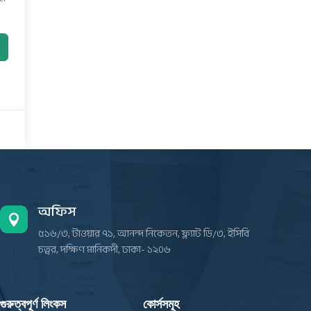
অফিস

৫১৬/৩, টাওয়ার ৭১, আনন্দ নিকেতন, ফ্ল্যাট ডি/৩, ইসিবি
চত্বর, দক্ষিণ মানিকদী, ঢাকা- ১২০৬
গুরুত্বপূর্ণ লিংকস
কোর্সসমূহ