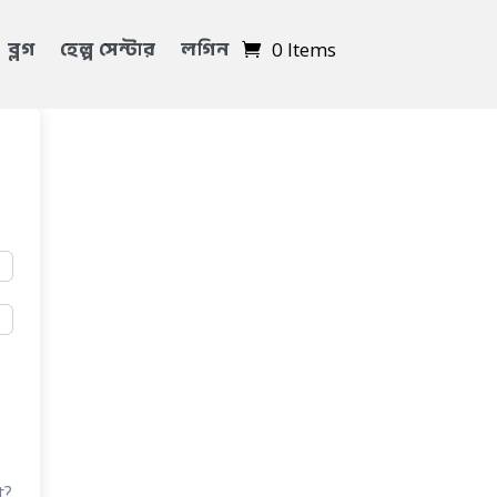
ব্লগ
হেল্প সেন্টার
লগিন
0 Items
t?