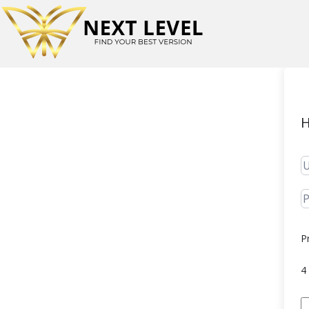
H
P
4