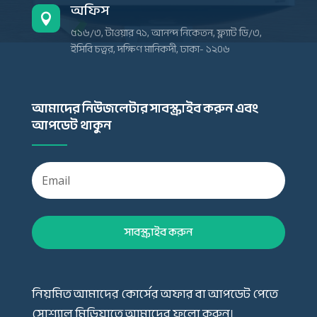
অফিস

৫১৬/৩, টাওয়ার ৭১, আনন্দ নিকেতন, ফ্ল্যাট ডি/৩,
ইসিবি চত্বর, দক্ষিণ মানিকদী, ঢাকা- ১২০৬
আমাদের নিউজলেটার সাবস্ক্রাইব করুন এবং
আপডেট থাকুন
সাবস্ক্রাইব করুন
নিয়মিত আমাদের কোর্সের অফার বা আপডেট পেতে
সোশ্যাল মিডিয়াতে আমাদের ফলো করুন।