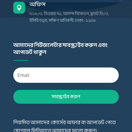
অফিস

৫১৬/৩, টাওয়ার ৭১, আনন্দ নিকেতন, ফ্ল্যাট ডি/৩,
ইসিবি চত্বর, দক্ষিণ মানিকদী, ঢাকা- ১২০৬
আমাদের নিউজলেটার সাবস্ক্রাইব করুন এবং
আপডেট থাকুন
সাবস্ক্রাইব করুন
নিয়মিত আমাদের কোর্সের অফার বা আপডেট পেতে
সোশ্যাল মিডিয়াতে আমাদের ফলো করুন।