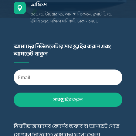
অফিস

৫১৬/৩, টাওয়ার ৭১, আনন্দ নিকেতন, ফ্ল্যাট ডি/৩,
ইসিবি চত্বর, দক্ষিণ মানিকদী, ঢাকা- ১২০৬
আমাদের নিউজলেটার সাবস্ক্রাইব করুন এবং
আপডেট থাকুন
সাবস্ক্রাইব করুন
নিয়মিত আমাদের কোর্সের অফার বা আপডেট পেতে
সোশ্যাল মিডিয়াতে আমাদের ফলো করুন।