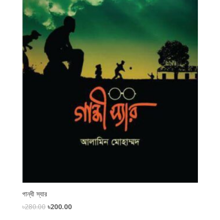
গান্ধী স্যার
৳
280.00
৳
200.00