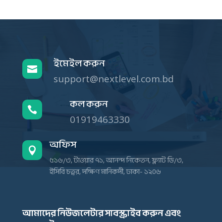
ইমেইল করুন

support@nextlevel.com.bd
কল করুন

01919463330
অফিস

৫১৬/৩, টাওয়ার ৭১, আনন্দ নিকেতন, ফ্ল্যাট ডি/৩,
ইসিবি চত্বর, দক্ষিণ মানিকদী, ঢাকা- ১২০৬
আমাদের নিউজলেটার সাবস্ক্রাইব করুন এবং