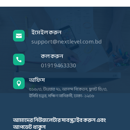
ইমেইল করুন

support@nextlevel.com.bd
কল করুন

01919463330
অফিস

৫১৬/৩, টাওয়ার ৭১, আনন্দ নিকেতন, ফ্ল্যাট ডি/৩,
ইসিবি চত্বর, দক্ষিণ মানিকদী, ঢাকা- ১২০৬
আমাদের নিউজলেটার সাবস্ক্রাইব করুন এবং
আপডেট থাকুন