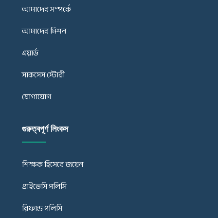
আমাদের সম্পর্কে
আমাদের মিশন
এয়ার্ড
সাকসেস স্টোরী
যোগাযোগ
গুরুত্বপূর্ণ লিংকস
শিক্ষক হিসেবে জয়েন
প্রাইভেসি পলিসি
রিফান্ড পলিসি