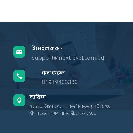
ইমেইল করুন

support@nextlevel.com.bd
কল করুন

01919463330
অফিস

৫১৬/৩, টাওয়ার ৭১, আনন্দ নিকেতন, ফ্ল্যাট ডি/৩,
ইসিবি চত্বর, দক্ষিণ মানিকদী, ঢাকা- ১২০৬