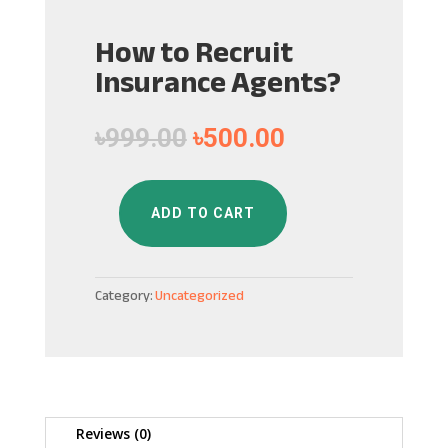
How to Recruit
Insurance Agents?
৳
999.00
৳
500.00
ADD TO CART
How
to
Recruit
Category:
Uncategorized
Insurance
Agents?
quantity
Reviews (0)