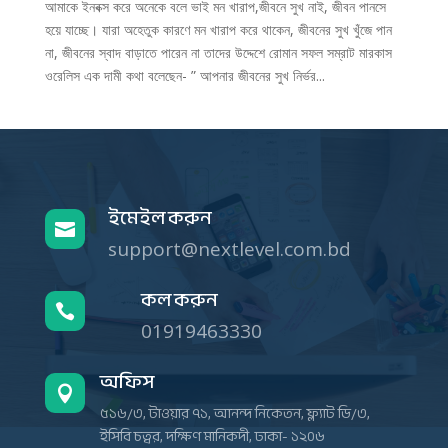
আমাকে ইনবক্স করে অনেকে বলে ভাই মন খারাপ,জীবনে সুখ নাই, জীবন পানসে
হয়ে যাচ্ছে। যারা অহেতুক কারণে মন খারাপ করে থাকেন, জীবনের সুখ খুঁজে পান
না, জীবনের স্বাদ বাড়াতে পারেন না তাদের উদ্দেশে রোমান সফল সম্রাট মারকাস
ওরেলিস এক দামী কথা বলেছেন- ” আপনার জীবনের সুখ নির্ভর...
ইমেইল করুন

support@nextlevel.com.bd
কল করুন

01919463330
অফিস

৫১৬/৩, টাওয়ার ৭১, আনন্দ নিকেতন, ফ্ল্যাট ডি/৩,
ইসিবি চত্বর, দক্ষিণ মানিকদী, ঢাকা- ১২০৬