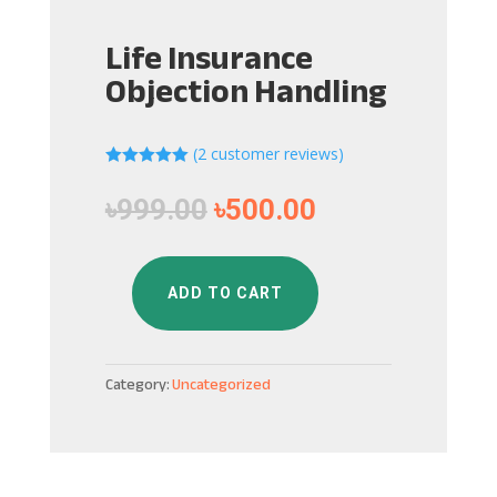
Life Insurance
Objection Handling
(
2
customer reviews)
Rated
5.00
out of 5
৳
999.00
৳
500.00
based on
customer
ratings
ADD TO CART
Life
Insurance
Objection
Category:
Uncategorized
Handling
quantity