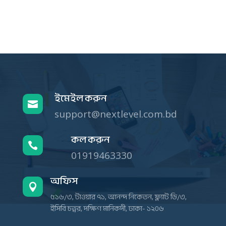
ইমেইল করুন

support@nextlevel.com.bd
কল করুন

01919463330
অফিস

৫১৬/৩, টাওয়ার ৭১, আনন্দ নিকেতন, ফ্ল্যাট ডি/৩,
ইসিবি চত্বর, দক্ষিণ মানিকদী, ঢাকা- ১২০৬