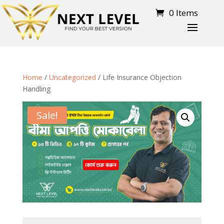
0 Items
Home
/
Uncategorized
/ Life Insurance Objection
Handling
Sale!