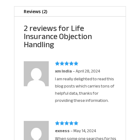
Reviews (2)
2 reviews for
Life
Insurance Objection
Handling
xm India
–
April 28, 2024
Rated
5
out
of 5
I am really delighted to read this
blog posts which carries tons of
helpful data, thanks for
providing these information.
exness
–
May 14, 2024
Rated
5
out
of 5
When some one searches for his