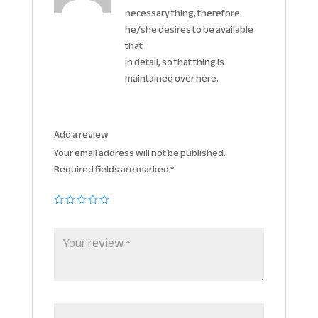
necessary thing, therefore
he/she desires to be available
that
in detail, so that thing is
maintained over here.
Add a review
Your email address will not be published.
Required fields are marked
*